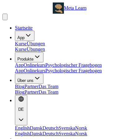
Meta Learn
Startseite
App
Kurse
Übungen
Kurse
Übungen
Produkte
App
Onlinekurs
Psychologischer Fragebogen
App
Onlinekurs
Psychologischer Fragebogen
Über uns
Blog
Partner
Das Team
Blog
Partner
Das Team
DE
English
Dansk
Deutsch
Svenska
Norsk
English
Dansk
Deutsch
Svenska
Norsk