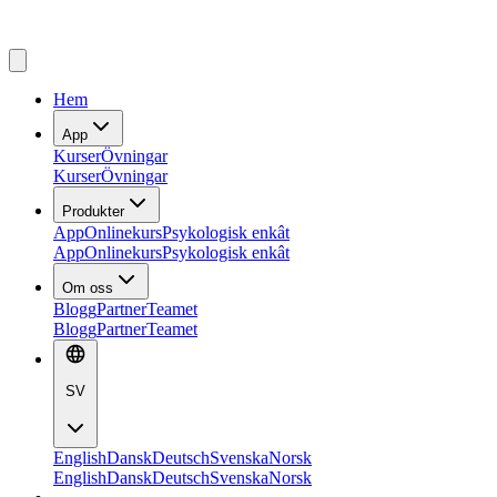
Hem
App
Kurser
Övningar
Kurser
Övningar
Produkter
App
Onlinekurs
Psykologisk enkât
App
Onlinekurs
Psykologisk enkât
Om oss
Blogg
Partner
Teamet
Blogg
Partner
Teamet
SV
English
Dansk
Deutsch
Svenska
Norsk
English
Dansk
Deutsch
Svenska
Norsk