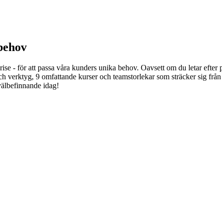
 behov
rprise - för att passa våra kunders unika behov. Oavsett om du letar efte
 och verktyg, 9 omfattande kurser och teamstorlekar som sträcker sig från
välbefinnande idag!