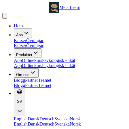
Meta Learn
Hem
App
Kurser
Övningar
Kurser
Övningar
Produkter
App
Onlinekurs
Psykologisk enkât
App
Onlinekurs
Psykologisk enkât
Om oss
Blogg
Partner
Teamet
Blogg
Partner
Teamet
SV
English
Dansk
Deutsch
Svenska
Norsk
English
Dansk
Deutsch
Svenska
Norsk