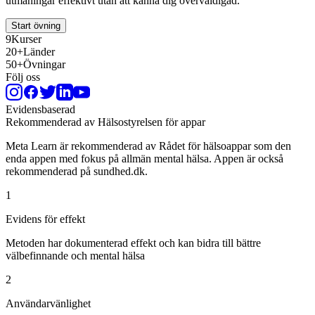
utmaningar effektivt utan att känna dig överväldigad.
Start övning
9
Kurser
20+
Länder
50+
Övningar
Följ oss
Evidensbaserad
Rekommenderad av Hälsostyrelsen för appar
Meta Learn är rekommenderad av Rådet för hälsoappar som den
enda appen med fokus på allmän mental hälsa. Appen är också
rekommenderad på sundhed.dk.
1
Evidens för effekt
Metoden har dokumenterad effekt och kan bidra till bättre
välbefinnande och mental hälsa
2
Användarvänlighet