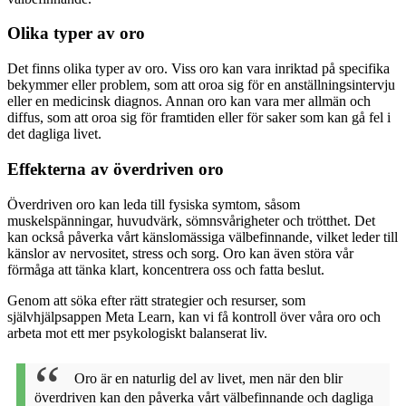
Olika typer av oro
Det finns olika typer av oro. Viss oro kan vara inriktad på specifika
bekymmer eller problem, som att oroa sig för en anställningsintervju
eller en medicinsk diagnos. Annan oro kan vara mer allmän och
diffus, som att oroa sig för framtiden eller för saker som kan gå fel i
det dagliga livet.
Effekterna av överdriven oro
Överdriven oro kan leda till fysiska symtom, såsom
muskelspänningar, huvudvärk, sömnsvårigheter och trötthet. Det
kan också påverka vårt känslomässiga välbefinnande, vilket leder till
känslor av nervositet, stress och sorg. Oro kan även störa vår
förmåga att tänka klart, koncentrera oss och fatta beslut.
Genom att söka efter rätt strategier och resurser, som
självhjälpsappen Meta Learn, kan vi få kontroll över våra oro och
arbeta mot ett mer psykologiskt balanserat liv.
Oro är en naturlig del av livet, men när den blir
överdriven kan den påverka vårt välbefinnande och dagliga