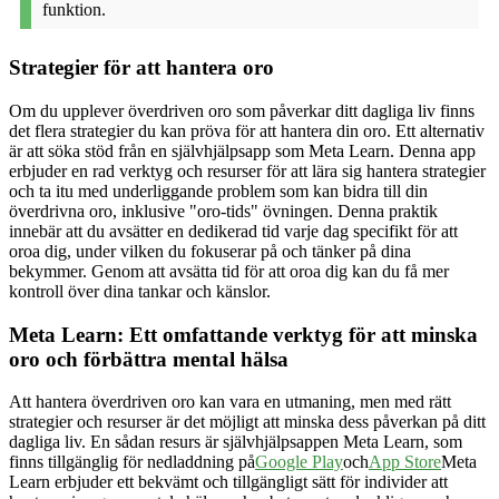
funktion.
Strategier för att hantera oro
Om du upplever överdriven oro som påverkar ditt dagliga liv finns
det flera strategier du kan pröva för att hantera din oro. Ett alternativ
är att söka stöd från en självhjälpsapp som Meta Learn. Denna app
erbjuder en rad verktyg och resurser för att lära sig hantera strategier
och ta itu med underliggande problem som kan bidra till din
överdrivna oro, inklusive "oro-tids" övningen. Denna praktik
innebär att du avsätter en dedikerad tid varje dag specifikt för att
oroa dig, under vilken du fokuserar på och tänker på dina
bekymmer. Genom att avsätta tid för att oroa dig kan du få mer
kontroll över dina tankar och känslor.
Meta Learn: Ett omfattande verktyg för att minska
oro och förbättra mental hälsa
Att hantera överdriven oro kan vara en utmaning, men med rätt
strategier och resurser är det möjligt att minska dess påverkan på ditt
dagliga liv. En sådan resurs är självhjälpsappen Meta Learn, som
finns tillgänglig för nedladdning på
Google Play
och
App Store
Meta
Learn erbjuder ett bekvämt och tillgängligt sätt för individer att