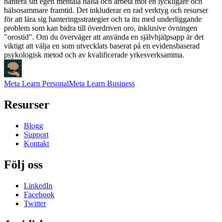
hantera sin egen mentala hälsa och arbeta mot en lyckligare och
hälsosammare framtid. Det inkluderar en rad verktyg och resurser
för att lära sig hanteringsstrategier och ta itu med underliggande
problem som kan bidra till överdriven oro, inklusive övningen
"orostid". Om du överväger att använda en självhjälpsapp är det
viktigt att välja en som utvecklats baserat på en evidensbaserad
psykologisk metod och av kvalificerade yrkesverksamma.
Meta Learn Personal
Meta Learn Business
Resurser
Blogg
Support
Kontakt
Följ oss
LinkedIn
Facebook
Twitter