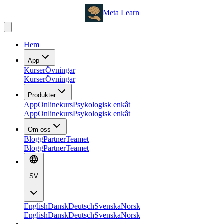
Meta Learn
Hem
App
Kurser
Övningar
Kurser
Övningar
Produkter
App
Onlinekurs
Psykologisk enkât
App
Onlinekurs
Psykologisk enkât
Om oss
Blogg
Partner
Teamet
Blogg
Partner
Teamet
SV
English
Dansk
Deutsch
Svenska
Norsk
English
Dansk
Deutsch
Svenska
Norsk